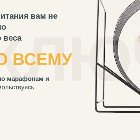
итания вам не
но
КЛЮ
 веса
О ВСЕМУ
 по марафонам и
вольствуясь