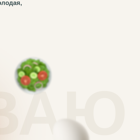
голодая,
АЮ 