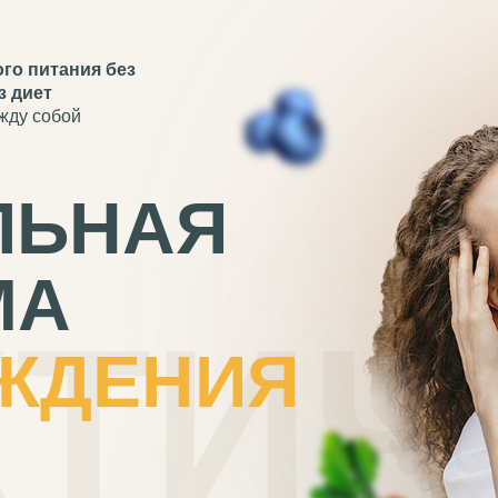
го питания без
з диет
ежду собой
ЛЬНАЯ
МА
КТИЧ
ЖДЕНИЯ