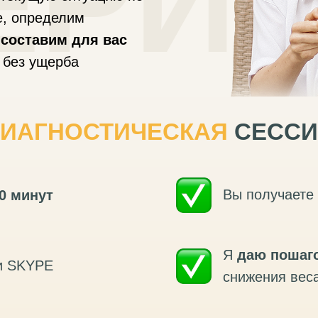
ЕРИТ
е, определим
и
составим для вас
без ущерба
ИАГНОСТИЧЕСКАЯ
СЕССИ
Вы получаете
0 минут
Я
даю пошаг
и SKYPE
снижения вес