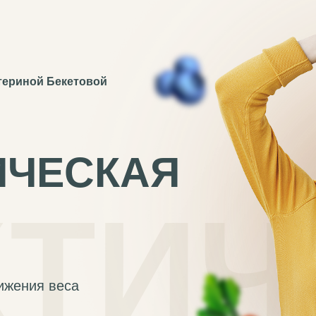
териной Бекетовой
ИЧЕСКАЯ
КТИЧ
ижения веса