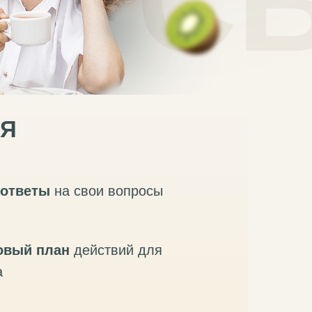
Е С
Я
ответы
на свои вопросы
овый план
действий для
а