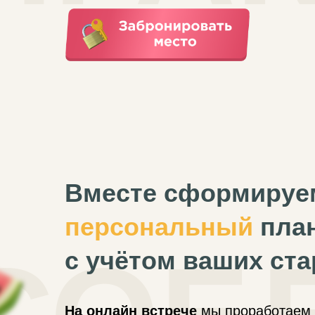
Вместе сформируе
персональный
план
с учётом ваших ст
На онлайн встрече
мы проработаем 