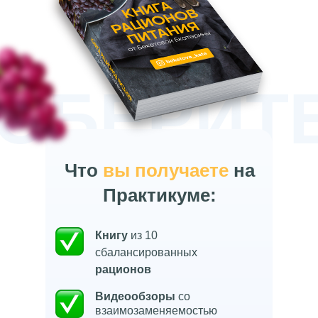
ОБЕРИТ
Что
вы получаете
на
Практикум
е:
Книгу
из 10
сбалансированных
рационов
Видеообзоры
со
взаимозаменяемостью