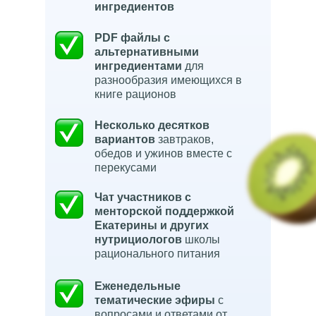
ингредиентов
PDF файлы с
альтернативными
ингредиентами
для
разнообразия имеющихся в
книге рационов
Несколько десятков
вариантов
завтраков,
обедов и ужинов вместе с
перекусами
Чат участников с
менторской поддержкой
Екатерины
и других
нутрициологов
школы
рационального питания
Еженедельные
тематические эфиры
с
вопросами и ответами от