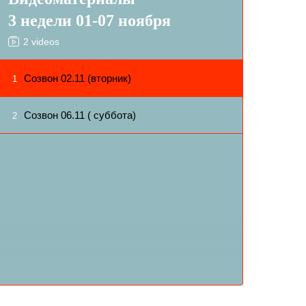
3 недели 01-07 ноября
2 videos
Созвон 02.11 (вторник)
1
Созвон 06.11 ( суббота)
2