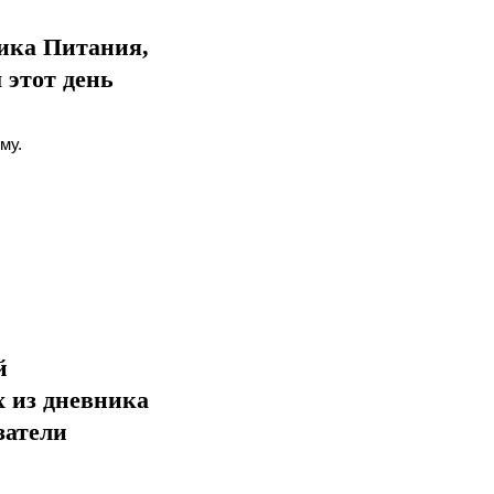
ника Питания,
 этот день
му.
й
 из дневника
затели