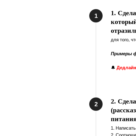
1. Сдел
который
отразил
для того, ч
Примеры 
🔔
Дедлайн 
2. Сдел
(расска
питания
1. Написать
2. Соотнош