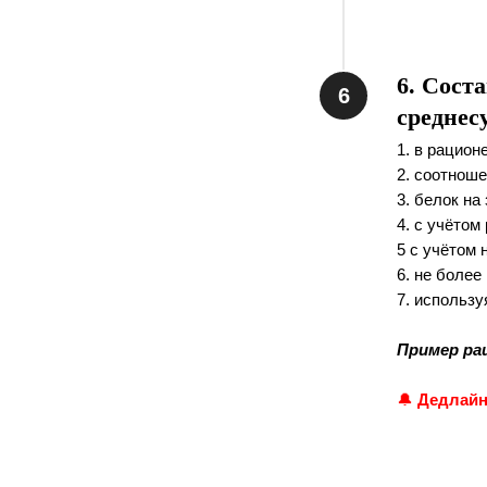
6. Сост
среднес
1. в рацион
2. соотнош
3. белок на 
4. с учётом
5 с учётом 
6. не более 
7. использу
Пример ра
🔔
Дедлайн 