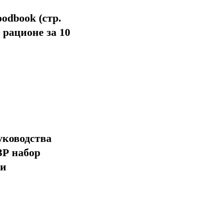
odbook (стр.
 рационе за 10
уководства
ЗР набор
ки